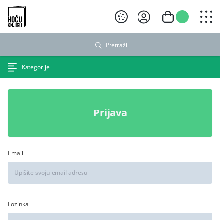
Hoću knjigu crni logo
Pretraži
Kategorije
Prijava
Email
Lozinka