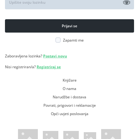
Zapamti me
Zaboravljena lozinka?
Postavi novu
Nisi registriran/a?
Registriraj se
Knjižare
O nama
Narudžbe i dostava
Povrati, prigovori i reklamacije
Opći uvjeti poslovanja
WsPay web stranica
Visa web stranica
Maestro web stranica
Mastercard web stranica
American Express web stranica