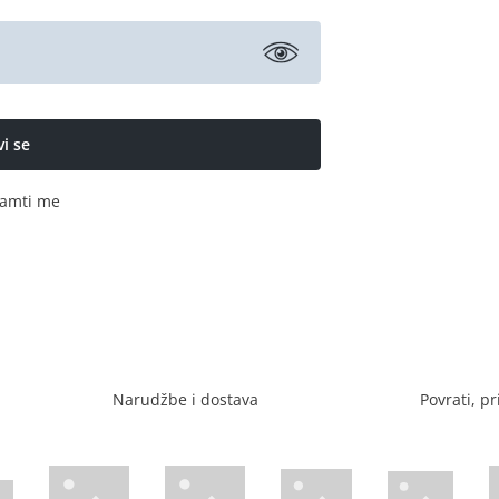
amti me
Narudžbe i dostava
Povrati, pr
Visa web stranica
Diners web stranica
P
Trustwave certificirano
Mastercard sig
stranica
ican Express web stranica