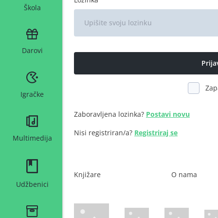
Škola
Darovi
Zap
Igračke
Zaboravljena lozinka?
Postavi novu
Nisi registriran/a?
Registriraj se
Multimedija
Knjižare
O nama
Udžbenici
WsPay web stranica
Maestro web stranica
Mastercard web 
Amer