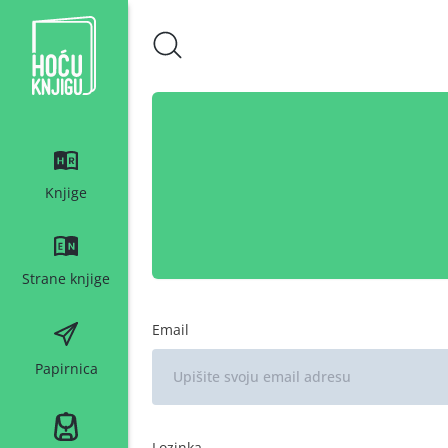
Hoću knjigu bijeli logo
Knjige
Strane knjige
Email
Papirnica
Lozinka