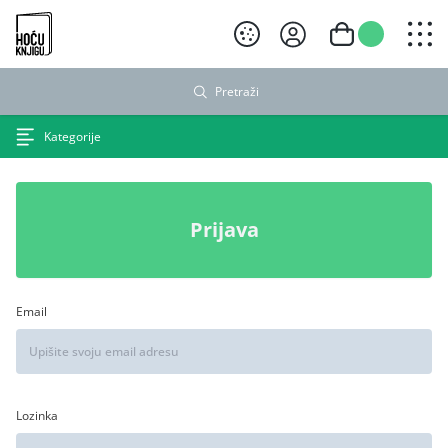
Hoću knjigu crni logo
Pretraži
Kategorije
Prijava
Email
Lozinka