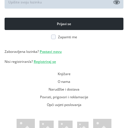
Zapamti me
Zaboravljena lozinka?
Postavi novu
Nisi registriran/a?
Registriraj se
Knjižare
O nama
Narudžbe i dostava
Povrati, prigovori i reklamacije
Opći uvjeti poslovanja
WsPay web stranica
Visa web stranica
Maestro web stranica
Mastercard web stranica
American Express web stranica