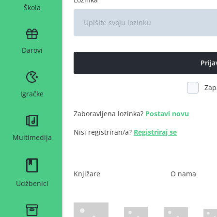
Škola
Darovi
Zap
Igračke
Zaboravljena lozinka?
Postavi novu
Nisi registriran/a?
Registriraj se
Multimedija
Knjižare
O nama
Udžbenici
WsPay web stranica
Maestro web stranica
Mastercard web 
Amer