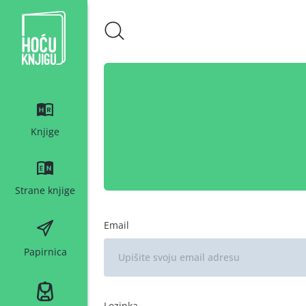
Hoću knjigu bijeli logo
Knjige
Strane knjige
Email
Papirnica
Lozinka