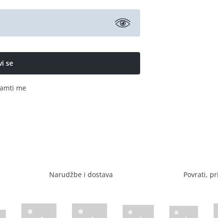
amti me
Narudžbe i dostava
Povrati, pr
Visa web stranica
Diners web stranica
P
Trustwave certificirano
Mastercard sig
stranica
ican Express web stranica