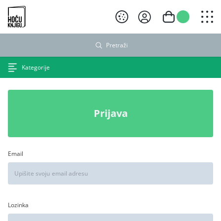
Hoću knjigu crni logo
Pretraži
Kategorije
Prijava
Email
Lozinka