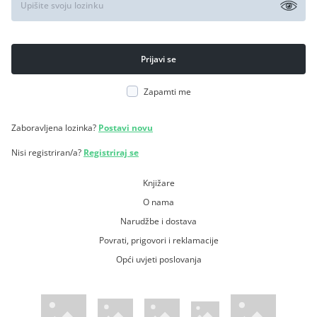
Zapamti me
Zaboravljena lozinka?
Postavi novu
Nisi registriran/a?
Registriraj se
Knjižare
O nama
Narudžbe i dostava
Povrati, prigovori i reklamacije
Opći uvjeti poslovanja
WsPay web stranica
Visa web stranica
Maestro web stranica
Mastercard web stranica
American Express web stranica