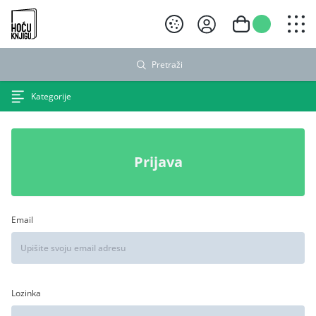
Hoću knjigu crni logo
Pretraži
Kategorije
Prijava
Email
Lozinka