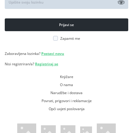
Zapamti me
Zaboravljena lozinka?
Postavi novu
Nisi registriran/a?
Registriraj se
Knjižare
O nama
Narudžbe i dostava
Povrati, prigovori i reklamacije
Opći uvjeti poslovanja
WsPay web stranica
Visa web stranica
Maestro web stranica
Mastercard web stranica
American Express web stranica