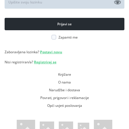
Zapamti me
Zaboravljena lozinka?
Postavi novu
Nisi registriran/a?
Registriraj se
Knjižare
O nama
Narudžbe i dostava
Povrati, prigovori i reklamacije
Opći uvjeti poslovanja
WsPay web stranica
Visa web stranica
Maestro web stranica
Mastercard web stranica
American Express web stranica