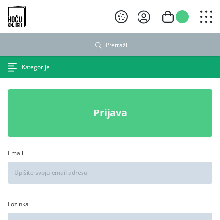
Hoću knjigu crni logo
Pretraži
Kategorije
Prijava
Email
Lozinka