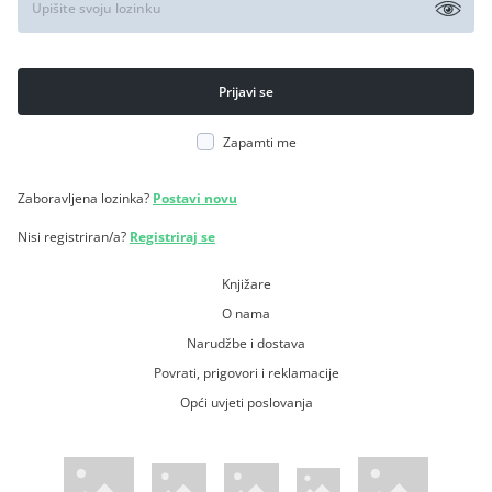
Zapamti me
Zaboravljena lozinka?
Postavi novu
Nisi registriran/a?
Registriraj se
Knjižare
O nama
Narudžbe i dostava
Povrati, prigovori i reklamacije
Opći uvjeti poslovanja
WsPay web stranica
Visa web stranica
Maestro web stranica
Mastercard web stranica
American Express web stranica