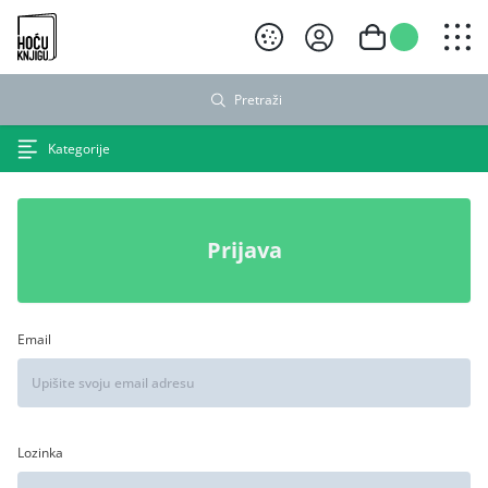
Hoću knjigu crni logo
Pretraži
Kategorije
Prijava
Email
Lozinka