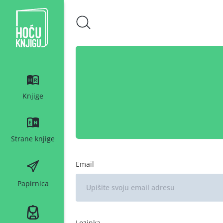
Hoću knjigu bijeli logo
Knjige
Strane knjige
Email
Papirnica
Lozinka