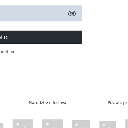
amti me
Narudžbe i dostava
Povrati, pr
Visa web stranica
Diners web stranica
P
Trustwave certificirano
Mastercard sig
stranica
ican Express web stranica