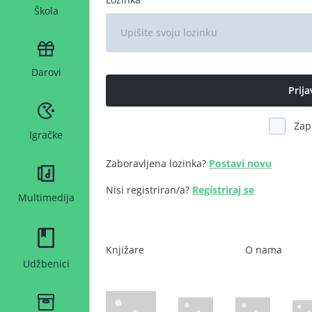
Škola
Darovi
Zap
Igračke
Zaboravljena lozinka?
Postavi novu
Nisi registriran/a?
Registriraj se
Multimedija
Knjižare
O nama
Udžbenici
WsPay web stranica
Maestro web stranica
Mastercard web 
Amer