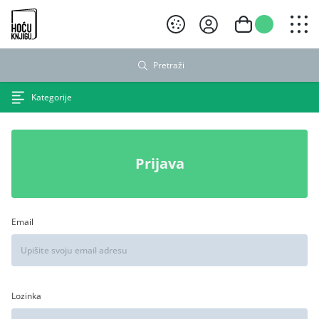
Hoću knjigu crni logo
Pretraži
Kategorije
Prijava
Email
Lozinka