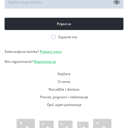
Zapamti me
Zaboravljena lozinka?
Postavi novu
Nisi registriran/a?
Registriraj se
Knjižare
O nama
Narudžbe i dostava
Povrati, prigovori i reklamacije
Opći uvjeti poslovanja
WsPay web stranica
Visa web stranica
Maestro web stranica
Mastercard web stranica
American Express web stranica