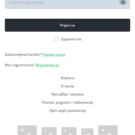
Zapamti me
Zaboravljena lozinka?
Postavi novu
Nisi registriran/a?
Registriraj se
Knjižare
O nama
Narudžbe i dostava
Povrati, prigovori i reklamacije
Opći uvjeti poslovanja
WsPay web stranica
Visa web stranica
Maestro web stranica
Mastercard web stranica
American Express web stranica