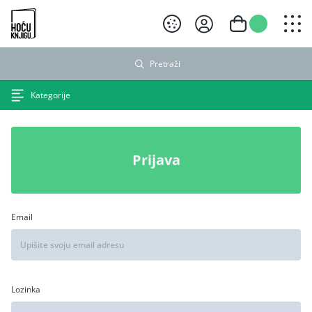
Hoću knjigu crni logo
Pretraži
Kategorije
Prijava
Email
Lozinka