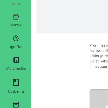
Škola
Darovi
Prošli nas 
Igračke
iza bestse
koliko je 
vidjeti kak
ili nas zap
Multimedija
Udžbenici