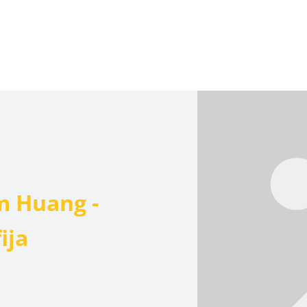
m Huang -
ija