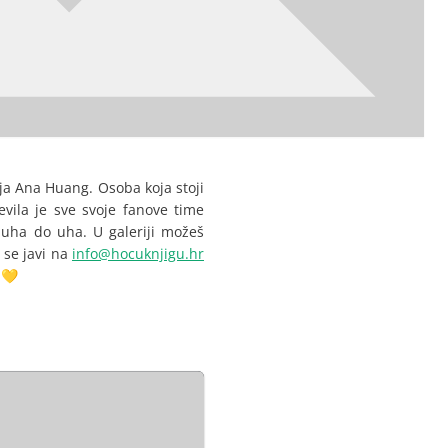
ija Ana Huang. Osoba koja stoji
evila je sve svoje fanove time
 uha do uha. U galeriji možeš
 se javi na
info@hocuknjigu.hr
 💛