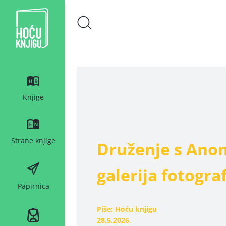
Hoću knjigu bijeli logo
Knjige
Strane knjige
Druženje s Ano
galerija fotograf
Papirnica
Piše: Hoću knjigu
28.5.2026.