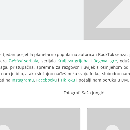
je tjedan posjetila planetarno popularna autorica i BookTok senzac
llera
Twisted
serijala
, serijala
Kraljeva grijeha
i
Bogova igre
, oduš
draga, pristupačna, spremna za razgovor i uvijek s osmijehom od
o nam je bilo, a ako slučajno nađeš neku svoju fotku, slobodno nam
rati na
Instagramu
,
Facebooku
i
TikToku
i pošalji nam poruku u DM.
Fotograf: Saša Jungić