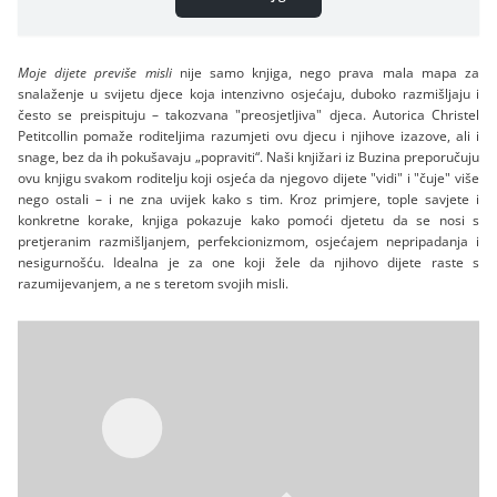
Moje dijete previše misli
nije samo knjiga, nego prava mala mapa za
snalaženje u svijetu djece koja intenzivno osjećaju, duboko razmišljaju i
često se preispituju – takozvana "preosjetljiva" djeca. Autorica Christel
Petitcollin pomaže roditeljima razumjeti ovu djecu i njihove izazove, ali i
snage, bez da ih pokušavaju „popraviti“. Naši knjižari iz Buzina preporučuju
ovu knjigu svakom roditelju koji osjeća da njegovo dijete "vidi" i "čuje" više
nego ostali – i ne zna uvijek kako s tim. Kroz primjere, tople savjete i
konkretne korake, knjiga pokazuje kako pomoći djetetu da se nosi s
pretjeranim razmišljanjem, perfekcionizmom, osjećajem nepripadanja i
nesigurnošću. Idealna je za one koji žele da njihovo dijete raste s
razumijevanjem, a ne s teretom svojih misli.