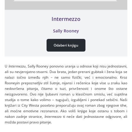
Intermezzo
Sally Rooney
Odaberi knjigu
U
Intermezzu
, Sally Rooney ponovno uranja u odnose koji nisu jednostavni,
ali su nevjerojatno stvarni. Dva brata, jedan prerani gubitak i žena koja se
nalazi točno između njih – ne samo fizički, već i emocionalno. Kroz
Rooneyin prepoznatljiv stil šutnje, nijansi i rečenica koje vise u zraku kao
nedovršena pitanja, čitamo o tuzi, privrženosti i onome što ostane
neizgovoreno. Ovo nije ljubavni roman u klasičnom smislu, već suptilna
studija o tome kako volimo – tugujući, izgubljeni i ponekad sebični. Naši
knjižari iz City Westa posebno preporučuju ovaj roman zbog njegove tihe,
ali moćne emotivne rezonance. Ako voliš knjige koje ostanu s tobom i
nakon zadnje stranice,
Intermezzo
ti neće dati jednostavne odgovore, ali
možda postavi pravo pitanje.