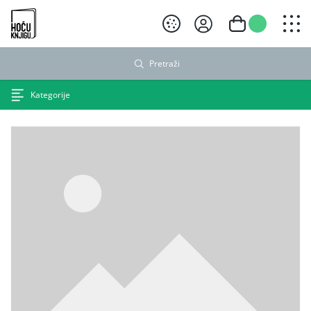
Hoću knjigu crni logo
Pretraži
Kategorije