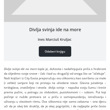
Divlja svinja ide na more
Ines Marciuš Kruljac
Odaberi knjigu
Divlja svinja ide na more
topla je, duhovita i nadahnjujuća priča o hrabrosti
da slijedimo svoje snove – čak i kad su drugačiji od onoga što se "očekuje".
Naši knjižari iz City Easta preporučuju ovu slikovnicu kao savršenu za male
(i velike) sanjare koji ne pristaju na uhodane staze. Glavna junakinja –
tvrdoglava, znatiželjna i vesela divlja svinja – napušta svoju šumu i kreće
prema pučini, u potragu za slobodom, pustolovinom i – sobom. Put koji
počinje iz nužde pretvara se u priču o samopouzdanju, istraživanju i
uživanju u vlastitom ritmu. Ova slikovnica nije samo zabavna – ona djecu
uči da je okej biti drukčiji, da je okej pogriješiti, i da najljepše priče često