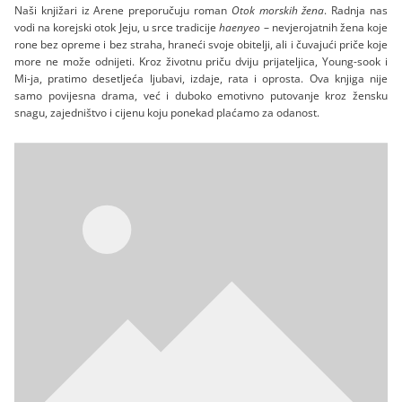
Naši knjižari iz Arene preporučuju roman
Otok morskih žena
. Radnja nas
vodi na korejski otok Jeju, u srce tradicije
haenyeo
– nevjerojatnih žena koje
rone bez opreme i bez straha, hraneći svoje obitelji, ali i čuvajući priče koje
more ne može odnijeti. Kroz životnu priču dviju prijateljica, Young-sook i
Mi-ja, pratimo desetljeća ljubavi, izdaje, rata i oprosta. Ova knjiga nije
samo povijesna drama, već i duboko emotivno putovanje kroz žensku
snagu, zajedništvo i cijenu koju ponekad plaćamo za odanost.