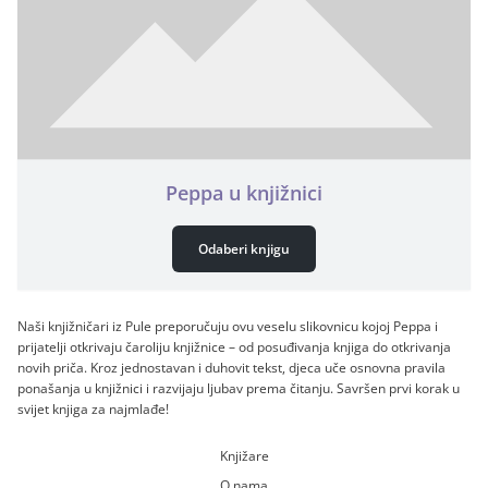
Peppa u knjižnici
Odaberi knjigu
Naši knjižničari iz Pule preporučuju ovu veselu slikovnicu kojoj Peppa i
prijatelji otkrivaju čaroliju knjižnice – od posuđivanja knjiga do otkrivanja
novih priča. Kroz jednostavan i duhovit tekst, djeca uče osnovna pravila
ponašanja u knjižnici i razvijaju ljubav prema čitanju. Savršen prvi korak u
svijet knjiga za najmlađe!
Knjižare
O nama