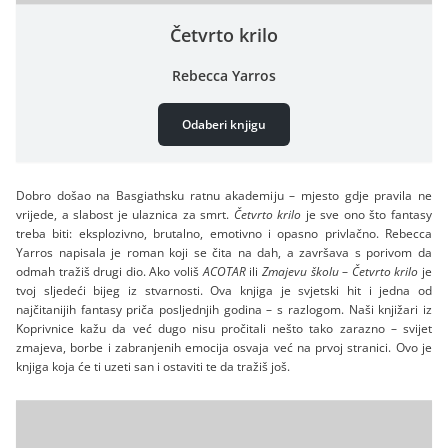
Četvrto krilo
Rebecca Yarros
Odaberi knjigu
Dobro došao na Basgiathsku ratnu akademiju – mjesto gdje pravila ne
vrijede, a slabost je ulaznica za smrt.
Četvrto krilo
je sve ono što fantasy
treba biti: eksplozivno, brutalno, emotivno i opasno privlačno. Rebecca
Yarros napisala je roman koji se čita na dah, a završava s porivom da
odmah tražiš drugi dio. Ako voliš
ACOTAR
ili
Zmajevu školu
–
Četvrto krilo
je
tvoj sljedeći bijeg iz stvarnosti. Ova knjiga je svjetski hit i jedna od
najčitanijih fantasy priča posljednjih godina – s razlogom. Naši knjižari iz
Koprivnice kažu da već dugo nisu pročitali nešto tako zarazno – svijet
zmajeva, borbe i zabranjenih emocija osvaja već na prvoj stranici. Ovo je
knjiga koja će ti uzeti san i ostaviti te da tražiš još.