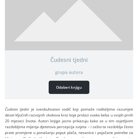
Čudesni tjedni
grupa autora
Odaberi knjigu
Čudesni tjedni
je sveobuhvatan vodič koji pomaže roditeljima razumjeti
deset ključnih razvojnih skokova kroz koje prolazi svaka beba u svojih prvih
20 mjeseci života. Autori knjige jasno prikazuju kako se u tim osjetljivim
razdobljima mijenja djetetova percepcija svijeta – i zašto ta razdoblja često
prate promjene u ponašanju poput plača, nesanice i pojačane potrebe za