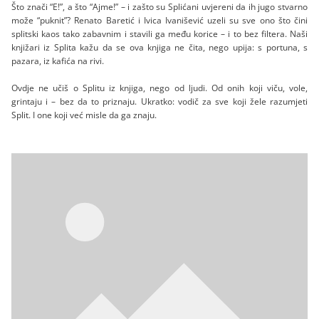
Što znači “E!”, a što “Ajme!” – i zašto su Splićani uvjereni da ih jugo stvarno
može “puknit”? Renato Baretić i Ivica Ivanišević uzeli su sve ono što čini
splitski kaos tako zabavnim i stavili ga među korice – i to bez filtera. Naši
knjižari iz Splita kažu da se ova knjiga ne čita, nego upija: s portuna, s
pazara, iz kafića na rivi.
Ovdje ne učiš o Splitu iz knjiga, nego od ljudi. Od onih koji viču, vole,
grintaju i – bez da to priznaju. Ukratko: vodič za sve koji žele razumjeti
Split. I one koji već misle da ga znaju.