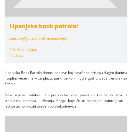
Lipanjska book patrola!
sunce, knjiga i trenutak za opuštanje
Piše: Hoću knjigu
4.6.2025.
Lipanjska Book Patrola donosi naslove koji savršeno pristaju dugim danima
i toplim večerima – za plažu, park, balkon ili gdje god uhvatiš trenutak za
čitanje.
Naši knjižari odabrali su preporuke koje povezuju kvalitetno štivo s
trenucima odmora i uživanja. Knjige koje će te nasmijati, zaintrigirati ili
jednostavno pružiti predah od svakodnevice.