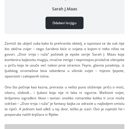
Sarah J.Maas
Odaberi knjigu
Zamisli da ubiješ vuka kako bi prehranila obitelj, a ispostavi se da vuk nije
bio obična zvijer – nego čarobno biće iz svijeta o kojem ti nitko ništa ne
govori. „Dvor trnja i ruža“ početak je epske serije Sarah J. Maas koja
kombinira bajkovitu magiju, mračne intrige i nepristojno privlačne vilenjake
u priču koja te uvuče već nakon prve stranice. Feyre, glavna junakinja, iz
ljudskog siromaštva biva odvedena u vilinski svijet – mjesto ljepote,
opasnosti i zakopanih istina.
Ono što počinje kao kazna, prerasta u nešto puno složenije: priču o moći,
izboru, slobodi… i ljubavi koja nije ni laka ni sigurna. Maštovit svijet,
briljantno izgrađeni likovi i taman onoliko romantike koliko ti srce može
izdržati – „Dvor trnja i ruža“ je fantasy bajka za odrasle u najboljem smislu
te riječi. A jednom kad uđeš u taj dvor, teško je izaći. Ovo je svjetski hit i
preporuka naših knjižara iz Rijeke.