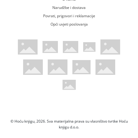
Narudžbe i dostava
Povrati, prigovori i reklamacije
Opći uvjeti poslovanja
WsPay web stranica
Visa web stranica
Maestro web stranica
Mastercard web stranica
American Express web stranica
Diners web stranica
Trustwave certificirano
Pci Dss certificirano
Mastercard sigurnosni kod web strani
Verified by Visa web stranica
Hoću Knjigu Facebook profil
Hoću knjigu Instagram profil
Hoću knjigu Youtube profil
Hoću knjigu TikTok profil
© Hoću knjigu, 2026. Sva materijalna prava su vlasništvo tvrtke Hoću
knjigu d.o.o.