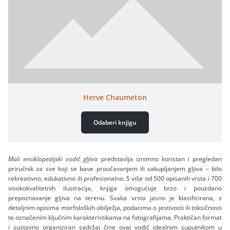
Herve Chaumeton
Odaberi knjigu
Mali enciklopedijski vodič gljiva
predstavlja iznimno koristan i pregledan
priručnik za sve koji se bave proučavanjem ili sakupljanjem gljiva – bilo
rekreativno, edukativno ili profesionalno. S više od 500 opisanih vrsta i 700
visokokvalitetnih ilustracija, knjiga omogućuje brzo i pouzdano
prepoznavanje gljiva na terenu. Svaka vrsta jasno je klasificirana, s
detaljnim opisima morfoloških obilježja, podacima o jestivosti ili toksičnosti
te označenim ključnim karakteristikama na fotografijama. Praktičan format
i sustavno organiziran sadržaj čine ovaj vodič idealnim suputnikom u