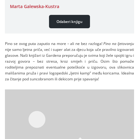
Marta Galewska-Kustra
Odaberi knjigu
Pino se ovog puta zaputio na more – ali ne bez razloga!
Pino na ljetovanju
nije samo ljetna priča, već i super alat za djecu koja uče pravilno izgovarati
glasove. Naši knjižari iz Gardena preporučuju je svima koji žele spojiti igru i
razvoj govora – bez stresa, kroz smijeh i priču. Osim što pomaže
roditeljima prepoznati eventualne poteškoće u izgovoru, ova slikovnica
mališanima pruža i pravi logopedski „ljetni kamp“ među koricama. Idealna
za čitanje pod suncobranom ili dekicom prije spavanja!