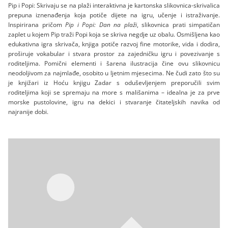
Pip i Popi: Skrivaju se na plaži interaktivna je kartonska slikovnica-skrivalica
prepuna iznenađenja koja potiče dijete na igru, učenje i istraživanje.
Inspirirana pričom
Pip i Popi: Dan na plaži
, slikovnica prati simpatičan
zaplet u kojem Pip traži Popi koja se skriva negdje uz obalu. Osmišljena kao
edukativna igra skrivača, knjiga potiče razvoj fine motorike, vida i dodira,
proširuje vokabular i stvara prostor za zajedničku igru i povezivanje s
roditeljima. Pomični elementi i šarena ilustracija čine ovu slikovnicu
neodoljivom za najmlađe, osobito u ljetnim mjesecima. Ne čudi zato što su
je knjižari iz Hoću knjigu Zadar s oduševljenjem preporučili svim
roditeljima koji se spremaju na more s mališanima – idealna je za prve
morske pustolovine, igru na dekici i stvaranje čitateljskih navika od
najranije dobi.