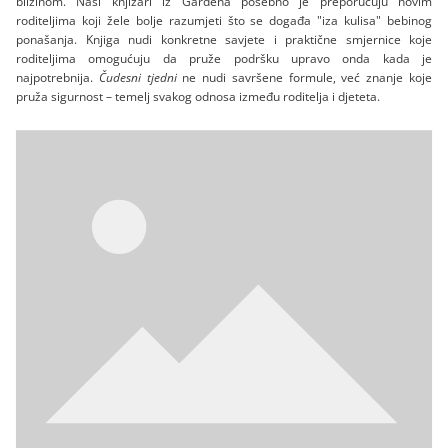
blizinom. Naši knjižari iz Gardena posebno je preporučuju novim
roditeljima koji žele bolje razumjeti što se događa "iza kulisa" bebinog
ponašanja. Knjiga nudi konkretne savjete i praktične smjernice koje
roditeljima omogućuju da pruže podršku upravo onda kada je
najpotrebnija.
Čudesni tjedni
ne nudi savršene formule, već znanje koje
pruža sigurnost – temelj svakog odnosa između roditelja i djeteta.