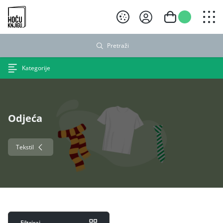
Hoću knjigu crni logo
Pretraži
Kategorije
Odjeća
Tekstil
Filtriraj