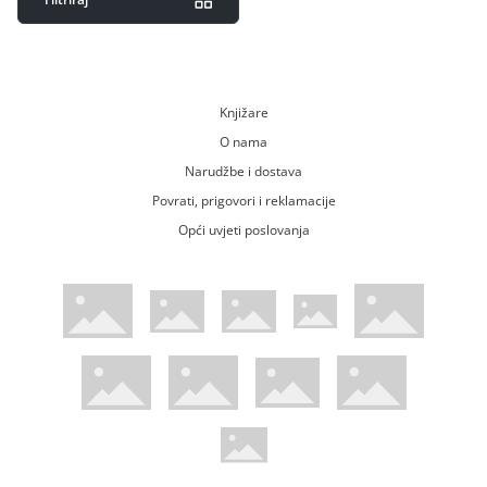
Knjižare
O nama
Narudžbe i dostava
Povrati, prigovori i reklamacije
Opći uvjeti poslovanja
WsPay web stranica
Visa web stranica
Maestro web stranica
Mastercard web stranica
American Express web stranica
Diners web stranica
Trustwave certificirano
Pci Dss certificirano
Mastercard sigurnosni kod web strani
Verified by Visa web stranica