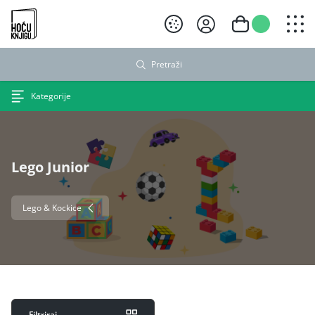
Hoću knjigu crni logo
Pretraži
Kategorije
Lego Junior
Lego & Kockice
Filtriraj