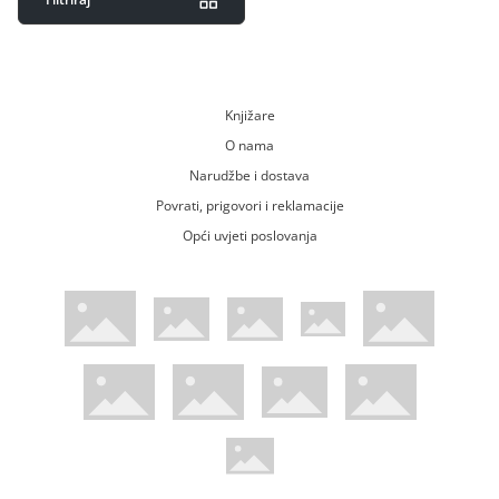
Knjižare
O nama
Narudžbe i dostava
Povrati, prigovori i reklamacije
Opći uvjeti poslovanja
WsPay web stranica
Visa web stranica
Maestro web stranica
Mastercard web stranica
American Express web stranica
Diners web stranica
Trustwave certificirano
Pci Dss certificirano
Mastercard sigurnosni kod web strani
Verified by Visa web stranica