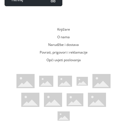
Knjižare
O nama
Narudžbe i dostava
Povrati, prigovori i reklamacije
Opći uvjeti poslovanja
WsPay web stranica
Visa web stranica
Maestro web stranica
Mastercard web stranica
American Express web stranica
Diners web stranica
Trustwave certificirano
Pci Dss certificirano
Mastercard sigurnosni kod web strani
Verified by Visa web stranica