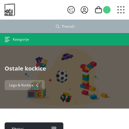
Hoću knjigu crni logo
Pretraži
Kategorije
Ostale kockice
Lego & Kockice
Filtriraj