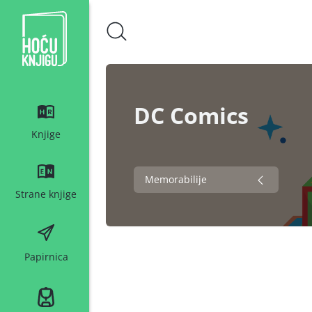
Hoću knjigu bijeli logo
DC Comics
Knjige
Memorabilije
Strane knjige
Papirnica