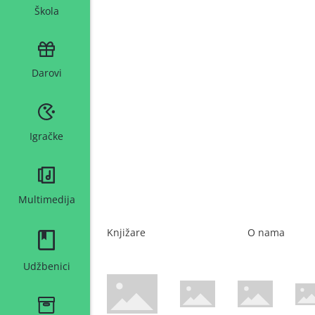
Škola
Darovi
Igračke
Multimedija
Knjižare
O nama
Udžbenici
WsPay web stranica
Maestro web stranica
Mastercard web 
Amer