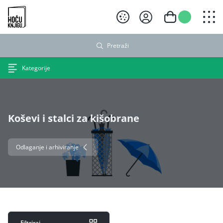
Hoću knjigu crni logo
Pretraži
Kategorije
Koševi i stalci za kišobrane
Odlaganje i arhiviranje
Filtriraj