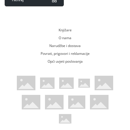
Knjižare
O nama
Narudžbe i dostava
Povrati, prigovori i reklamacije
Opći uvjeti poslovanja
WsPay web stranica
Visa web stranica
Maestro web stranica
Mastercard web stranica
American Express web stranica
Diners web stranica
Trustwave certificirano
Pci Dss certificirano
Mastercard sigurnosni kod web strani
Verified by Visa web stranica