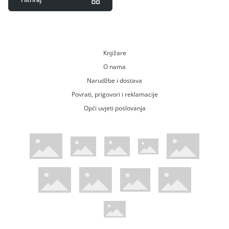
Knjižare
O nama
Narudžbe i dostava
Povrati, prigovori i reklamacije
Opći uvjeti poslovanja
WsPay web stranica
Visa web stranica
Maestro web stranica
Mastercard web stranica
American Express web stranica
Diners web stranica
Trustwave certificirano
Pci Dss certificirano
Mastercard sigurnosni kod web strani
Verified by Visa web stranica