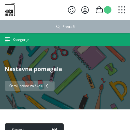
Hoću knjigu crni logo
Pretraži
Kategorije
Nastavna pomagala
Ostali pribor za školu
Filtriraj