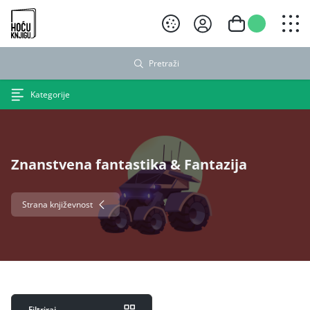
Hoću knjigu crni logo
Pretraži
Kategorije
Znanstvena fantastika & Fantazija
Strana književnost
Filtriraj