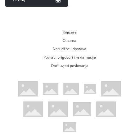
Knjižare
O nama
Narudžbe i dostava
Povrati, prigovori i reklamacije
Opći uvjeti poslovanja
WsPay web stranica
Visa web stranica
Maestro web stranica
Mastercard web stranica
American Express web stranica
Diners web stranica
Trustwave certificirano
Pci Dss certificirano
Mastercard sigurnosni kod web strani
Verified by Visa web stranica