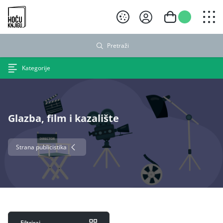
Hoću knjigu crni logo
Pretraži
Kategorije
Glazba, film i kazalište
Strana publicistika
Filtriraj