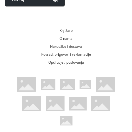
Knjižare
O nama
Narudžbe i dostava
Povrati, prigovori i reklamacije
Opći uvjeti poslovanja
WsPay web stranica
Visa web stranica
Maestro web stranica
Mastercard web stranica
American Express web stranica
Diners web stranica
Trustwave certificirano
Pci Dss certificirano
Mastercard sigurnosni kod web strani
Verified by Visa web stranica