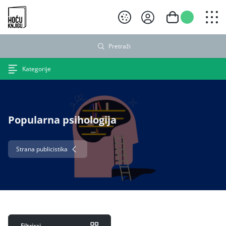
Hoću knjigu crni logo
Pretraži
Kategorije
Popularna psihologija
Strana publicistika
Filtriraj