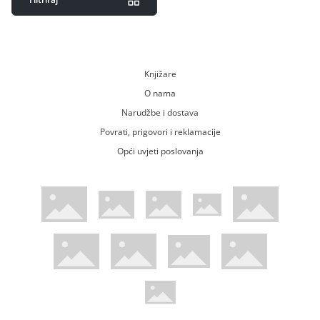
Knjižare
O nama
Narudžbe i dostava
Povrati, prigovori i reklamacije
Opći uvjeti poslovanja
WsPay web stranica
Visa web stranica
Maestro web stranica
Mastercard web stranica
American Express web stranica
Diners web stranica
Trustwave certificirano
Pci Dss certificirano
Mastercard sigurnosni kod web strani
Verified by Visa web stranica