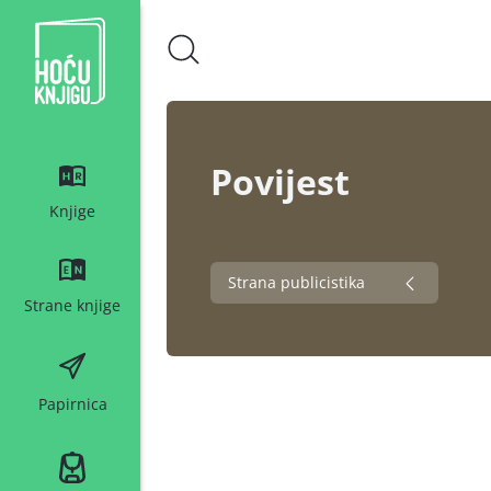
Hoću knjigu bijeli logo
Povijest
Knjige
Strana publicistika
Strane knjige
Papirnica