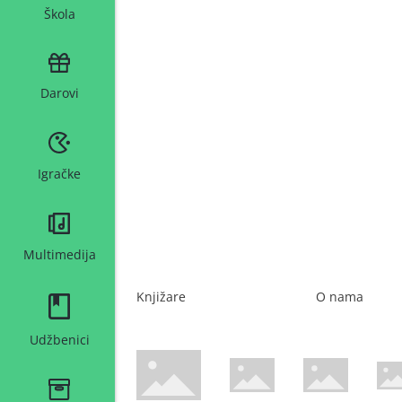
Škola
Darovi
Igračke
Multimedija
Knjižare
O nama
Udžbenici
WsPay web stranica
Maestro web stranica
Mastercard web 
Amer