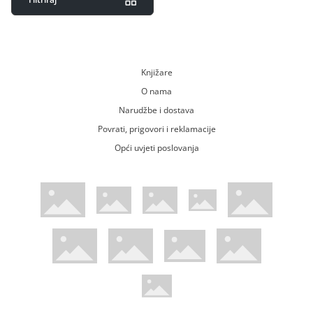
Knjižare
O nama
Narudžbe i dostava
Povrati, prigovori i reklamacije
Opći uvjeti poslovanja
WsPay web stranica
Visa web stranica
Maestro web stranica
Mastercard web stranica
American Express web stranica
Diners web stranica
Trustwave certificirano
Pci Dss certificirano
Mastercard sigurnosni kod web strani
Verified by Visa web stranica