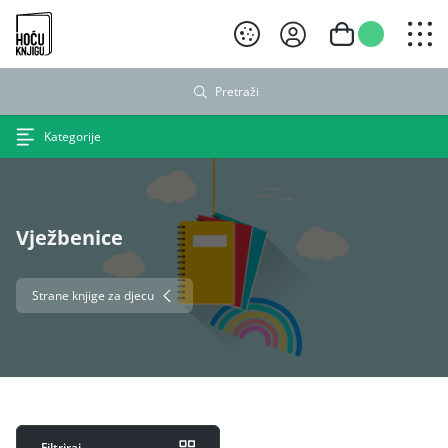
Hoću knjigu crni logo
Pretraži
Kategorije
Vježbenice
Strane knjige za djecu
Filtriraj