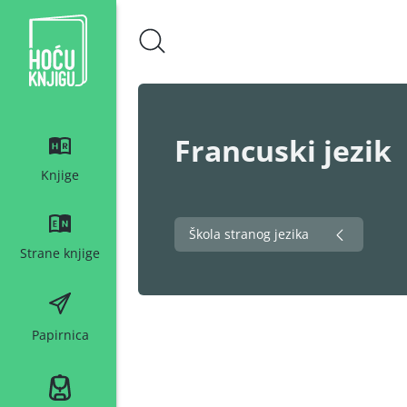
Hoću knjigu bijeli logo
Francuski jezik
Knjige
Škola stranog jezika
Strane knjige
Papirnica