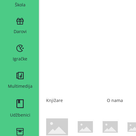
Škola
Darovi
Igračke
Multimedija
Knjižare
O nama
Udžbenici
WsPay web stranica
Maestro web stranica
Mastercard web 
Amer