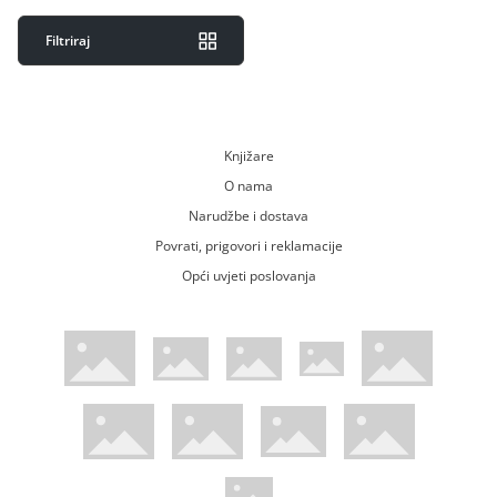
Filtriraj
Knjižare
O nama
Narudžbe i dostava
Povrati, prigovori i reklamacije
Opći uvjeti poslovanja
WsPay web stranica
Visa web stranica
Maestro web stranica
Mastercard web stranica
American Express web stranica
Diners web stranica
Trustwave certificirano
Pci Dss certificirano
Mastercard sigurnosni kod web strani
Verified by Visa web stranica