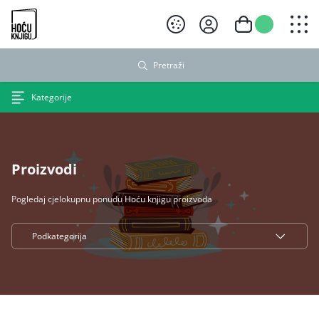
Hoću knjigu crni logo
Pretraži
Kategorije
Proizvodi
Pogledaj cjelokupnu ponudu Hoću knjigu proizvoda
Podkategorija