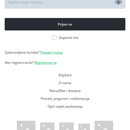
Zapamti me
Zaboravljena lozinka?
Postavi novu
Nisi registriran/a?
Registriraj se
Knjižare
O nama
Narudžbe i dostava
Povrati, prigovori i reklamacije
Opći uvjeti poslovanja
WsPay web stranica
Visa web stranica
Maestro web stranica
Mastercard web stranica
American Express web stranica