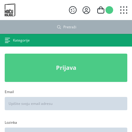
Hoću knjigu crni logo
Pretraži
Kategorije
Prijava
Email
Lozinka