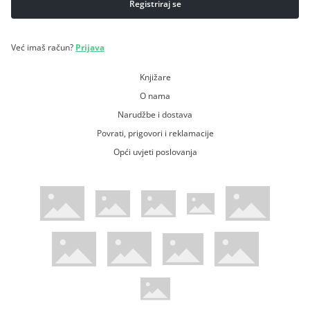
Već imaš račun?
Prijava
Knjižare
O nama
Narudžbe i dostava
Povrati, prigovori i reklamacije
Opći uvjeti poslovanja
WsPay web stranica
Visa web stranica
Maestro web stranica
Mastercard web stranica
American Express web stranica
Diners web stranica
Trustwave certificirano
Pci Dss certificirano
Mastercard sigurnosni kod web strani
Verified by Visa web stranica