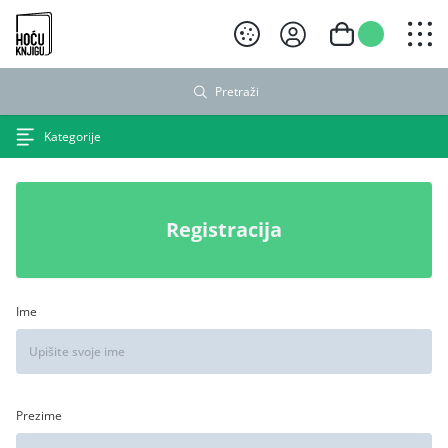
Hoću knjigu crni logo
Pretraži
Kategorije
Registracija
Ime
Prezime