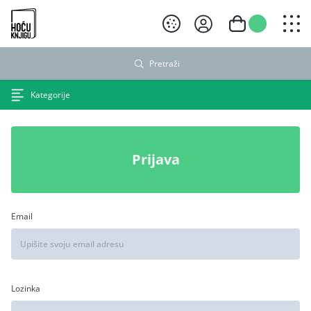
Hoću knjigu crni logo
Pretraži
Kategorije
Prijava
Email
Lozinka