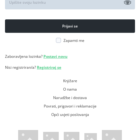
Zapamti me
Zaboravljena lozinka?
Postavi novu
Nisi registriran/a?
Registriraj se
Knjižare
O nama
Narudžbe i dostava
Povrati, prigovori i reklamacije
Opći uvjeti poslovanja
WsPay web stranica
Visa web stranica
Maestro web stranica
Mastercard web stranica
American Express web stranica