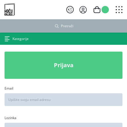
Hoću knjigu crni logo
Pretraži
Kategorije
Prijava
Email
Lozinka