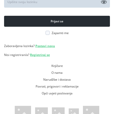
Zapamti me
Zaboravljena lozinka?
Postavi novu
Nisi registriran/a?
Registriraj se
Knjižare
O nama
Narudžbe i dostava
Povrati, prigovori i reklamacije
Opći uvjeti poslovanja
WsPay web stranica
Visa web stranica
Maestro web stranica
Mastercard web stranica
American Express web stranica