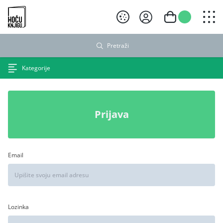
Hoću knjigu crni logo
Pretraži
Kategorije
Prijava
Email
Lozinka