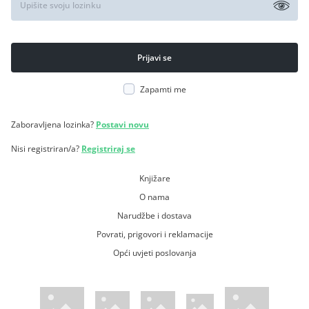
Zapamti me
Zaboravljena lozinka?
Postavi novu
Nisi registriran/a?
Registriraj se
Knjižare
O nama
Narudžbe i dostava
Povrati, prigovori i reklamacije
Opći uvjeti poslovanja
WsPay web stranica
Visa web stranica
Maestro web stranica
Mastercard web stranica
American Express web stranica