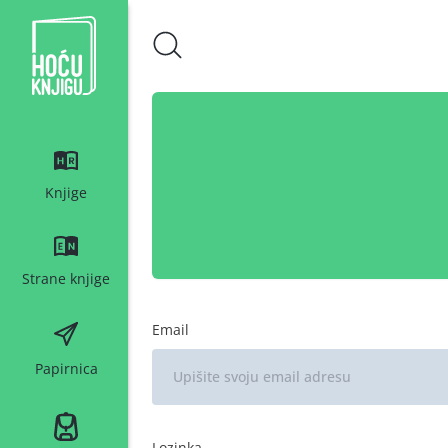
Hoću knjigu bijeli logo
Knjige
Strane knjige
Email
Papirnica
Lozinka