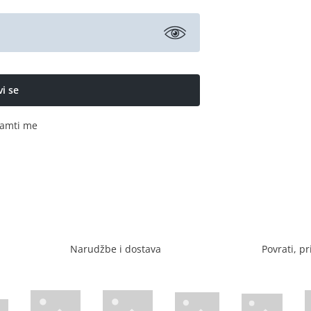
amti me
Narudžbe i dostava
Povrati, pr
Visa web stranica
Diners web stranica
P
Trustwave certificirano
Mastercard sig
stranica
ican Express web stranica