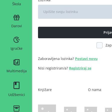
Škola
Darovi
Zap
Igračke
Zaboravljena lozinka?
Postavi novu
Nisi registriran/a?
Registriraj se
Multimedija
Knjižare
O nama
Udžbenici
WsPay web stranica
Maestro web stranica
Mastercard web 
Amer