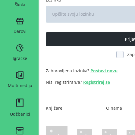
Škola
Darovi
Zap
Igračke
Zaboravljena lozinka?
Postavi novu
Nisi registriran/a?
Registriraj se
Multimedija
Knjižare
O nama
Udžbenici
WsPay web stranica
Maestro web stranica
Mastercard web 
Amer