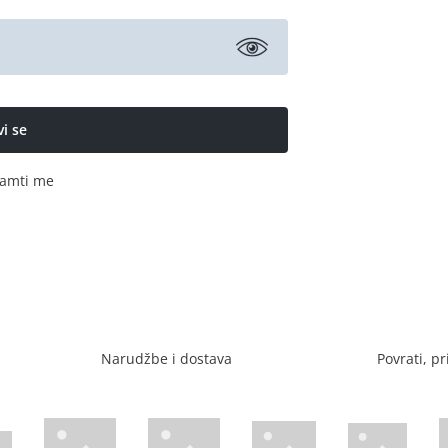
amti me
Narudžbe i dostava
Povrati, pr
Visa web stranica
Diners web stranica
P
Trustwave certificirano
Mastercard sig
stranica
ican Express web stranica