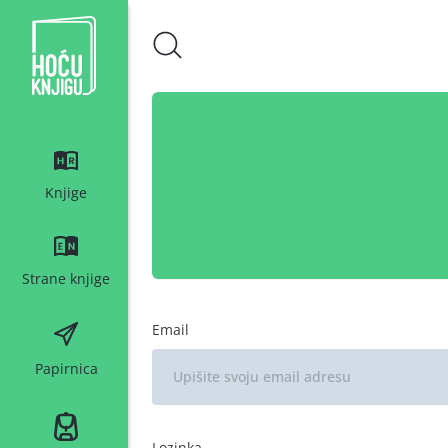
Hoću knjigu bijeli logo
Knjige
Strane knjige
Email
Papirnica
Lozinka