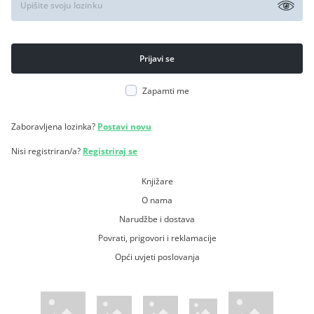
Zapamti me
Zaboravljena lozinka?
Postavi novu
Nisi registriran/a?
Registriraj se
Knjižare
O nama
Narudžbe i dostava
Povrati, prigovori i reklamacije
Opći uvjeti poslovanja
WsPay web stranica
Visa web stranica
Maestro web stranica
Mastercard web stranica
American Express web stranica