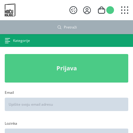
Hoću knjigu crni logo
Pretraži
Kategorije
Prijava
Email
Lozinka