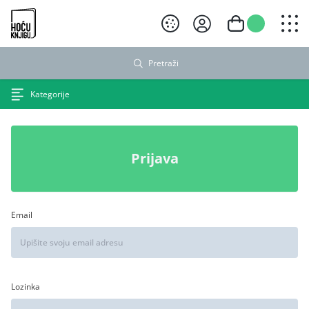
Hoću knjigu crni logo
Pretraži
Kategorije
Prijava
Email
Lozinka