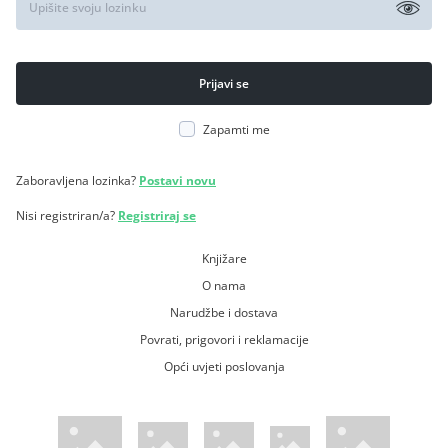
Zapamti me
Zaboravljena lozinka?
Postavi novu
Nisi registriran/a?
Registriraj se
Knjižare
O nama
Narudžbe i dostava
Povrati, prigovori i reklamacije
Opći uvjeti poslovanja
WsPay web stranica
Visa web stranica
Maestro web stranica
Mastercard web stranica
American Express web stranica