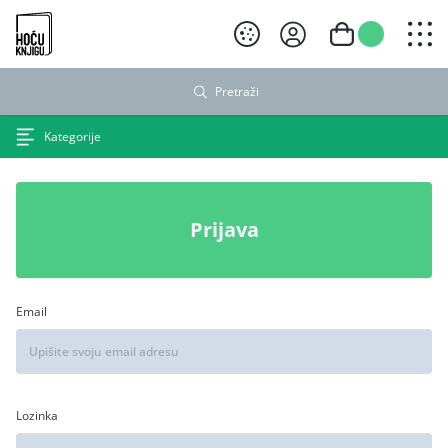
Hoću knjigu crni logo
Pretraži
Kategorije
Prijava
Email
Lozinka