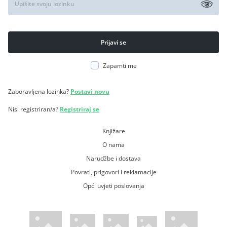
Zapamti me
Zaboravljena lozinka?
Postavi novu
Nisi registriran/a?
Registriraj se
Knjižare
O nama
Narudžbe i dostava
Povrati, prigovori i reklamacije
Opći uvjeti poslovanja
WsPay web stranica
Visa web stranica
Maestro web stranica
Mastercard web stranica
American Express web stranica