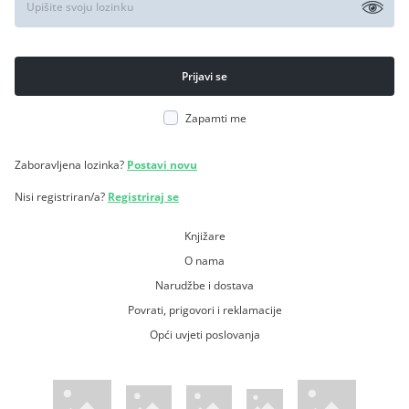
Zapamti me
Zaboravljena lozinka?
Postavi novu
Nisi registriran/a?
Registriraj se
Knjižare
O nama
Narudžbe i dostava
Povrati, prigovori i reklamacije
Opći uvjeti poslovanja
WsPay web stranica
Visa web stranica
Maestro web stranica
Mastercard web stranica
American Express web stranica