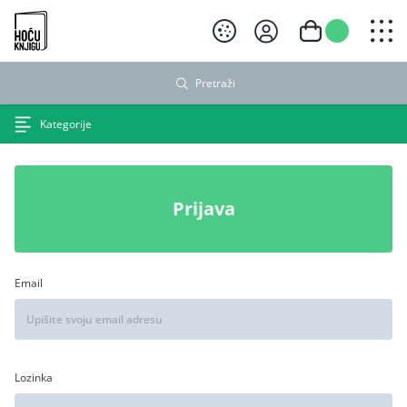
Hoću knjigu crni logo
Pretraži
Kategorije
Prijava
Email
Lozinka