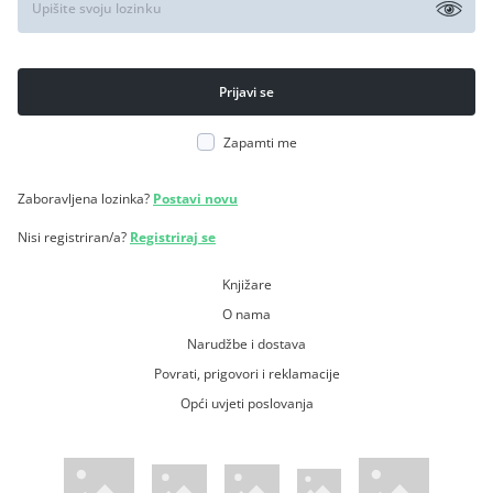
Zapamti me
Zaboravljena lozinka?
Postavi novu
Nisi registriran/a?
Registriraj se
Knjižare
O nama
Narudžbe i dostava
Povrati, prigovori i reklamacije
Opći uvjeti poslovanja
WsPay web stranica
Visa web stranica
Maestro web stranica
Mastercard web stranica
American Express web stranica