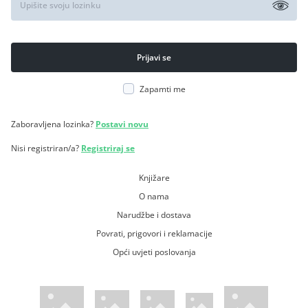
Zapamti me
Zaboravljena lozinka?
Postavi novu
Nisi registriran/a?
Registriraj se
Knjižare
O nama
Narudžbe i dostava
Povrati, prigovori i reklamacije
Opći uvjeti poslovanja
WsPay web stranica
Visa web stranica
Maestro web stranica
Mastercard web stranica
American Express web stranica