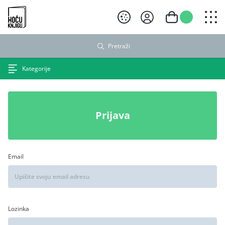
Hoću knjigu crni logo
Pretraži
Kategorije
Prijava
Email
Lozinka