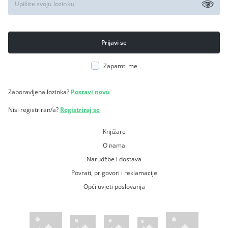
Zapamti me
Zaboravljena lozinka?
Postavi novu
Nisi registriran/a?
Registriraj se
Knjižare
O nama
Narudžbe i dostava
Povrati, prigovori i reklamacije
Opći uvjeti poslovanja
WsPay web stranica
Visa web stranica
Maestro web stranica
Mastercard web stranica
American Express web stranica