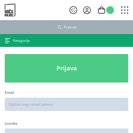
Hoću knjigu crni logo
Pretraži
Kategorije
Prijava
Email
Lozinka