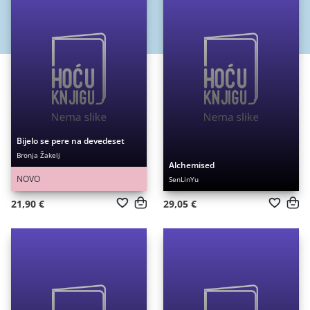
Bijelo se pere na devedeset
Bronja Žakelj
Alchemised
NOVO
SenLinYu
21,90 €
29,05 €