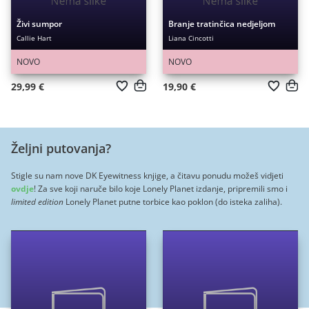
Živi sumpor
Branje tratinčica nedjeljom
Callie Hart
Liana Cincotti
NOVO
NOVO
29,99 €
19,90 €
Željni putovanja?
Stigle su nam nove DK Eyewitness knjige, a čitavu ponudu možeš vidjeti
ovdje
! Za sve koji naruče bilo koje Lonely Planet izdanje, pripremili smo i
limited edition
Lonely Planet putne torbice kao poklon (do isteka zaliha).