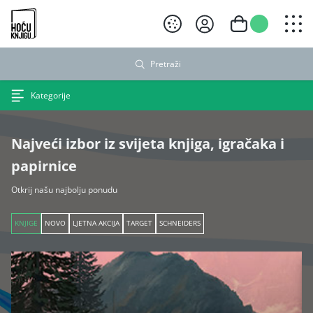
Hoću knjigu crni logo
Pretraži
Kategorije
Najveći izbor iz svijeta knjiga, igračaka i
papirnice
Otkrij našu najbolju ponudu
KNJIGE
NOVO
LJETNA AKCIJA
TARGET
SCHNEIDERS