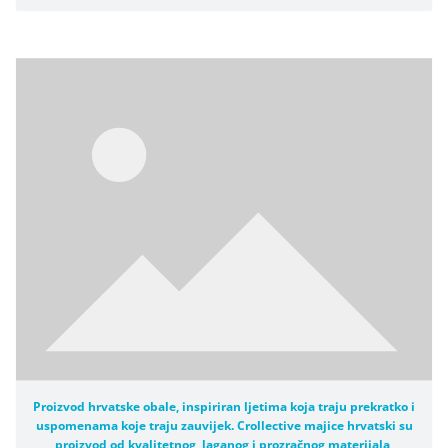
Proizvod hrvatske obale, inspiriran ljetima koja traju prekratko i
uspomenama koje traju zauvijek. Crollective majice hrvatski su
proizvod od kvalitetnog, laganog i prozračnog materijala,