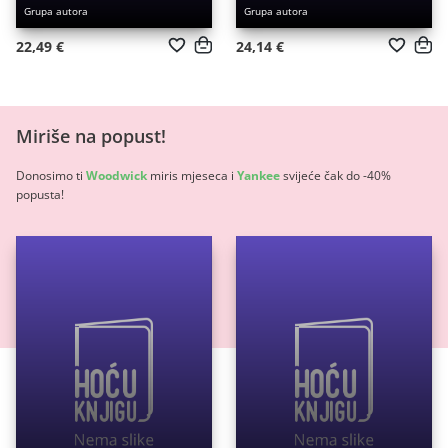
Grupa autora
Grupa autora
22,49 €
24,14 €
Miriše na popust!
Donosimo ti
Woodwick
miris mjeseca i
Yankee
svijeće čak do -40%
popusta!