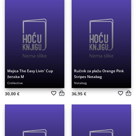
Majica The Easy Livin' Cup
Ručnik za plažu Orange Pink
ženska M
Stripes Notabag
Crollective
Notabag
30,00 €
36,95 €