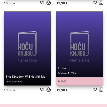
10,55 €
19,90 €
Unbound
Michael R. Miller
This Kingdom Will Not Kill Me
NOVO
Ilona Andrews
19,80 €
19,90 €