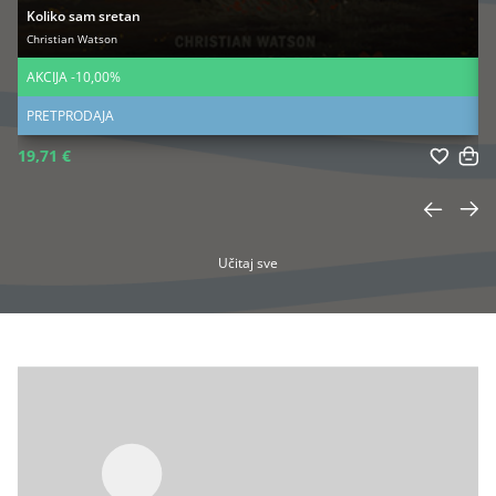
Koliko sam sretan
Christian Watson
J
AKCIJA -10,00%
C
PRETPRODAJA
19,71 €
16
Učitaj sve