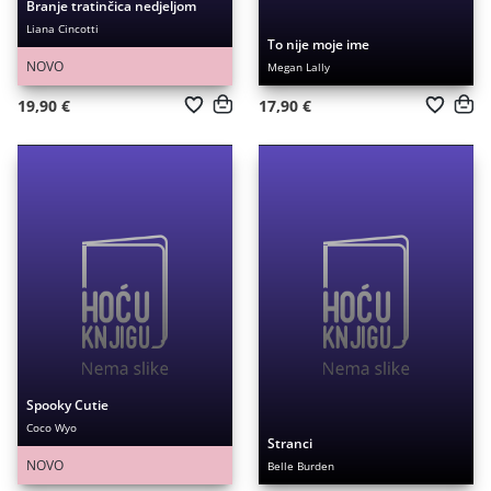
Branje tratinčica nedjeljom
Liana Cincotti
To nije moje ime
NOVO
Megan Lally
19,90 €
17,90 €
Spooky Cutie
Coco Wyo
Stranci
NOVO
Belle Burden