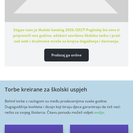
Stigao nam je školski katalog 2026./2027! Pogledaj što smo ti
pripremili ove godine, odaberi savršenu školsku torbu i prati
naš web i društvene mreže za brojna događanja i darivanja.
Prolistaj ga online
Torbe kreirane za školski uspjeh
Belmil torbe s razlogom su među prodavanijima svake godine.
Dugogodišnja kvaliteta i dizajn koji biraju djeca garantiraju da ćeš naći
nešto za svojeg školarca. Čitavu ponudu možeš vidjeti
ovdje
.