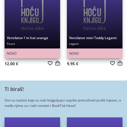
Ventilator I´m hot orange
Ventilator mini Teddy Legami
Fisura
Legami
NOVO
NOVO
12,00 €
9,95 €
Ti biraš!
Ovo su naslovi koje su naši knjigoljupci najviše pretraživali prošli mjesec, a
među njima su i neki noviteti i BookTok hitovi!