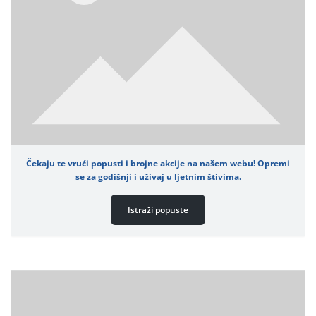
Čekaju te vrući popusti i brojne akcije na našem webu! Opremi
se za godišnji i uživaj u ljetnim štivima.
Istraži popuste