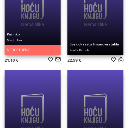
Pačinko
Min Jin Lee
Sve dok rastu limunova stabla
NEDOSTUPNO
Zoulfa Katouh
21,10 €
22,99 €