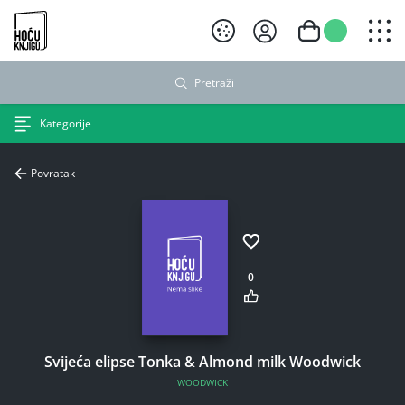
Hoću knjigu crni logo
Pretraži
Kategorije
Povratak
0
Svijeća elipse Tonka & Almond milk Woodwick
WOODWICK