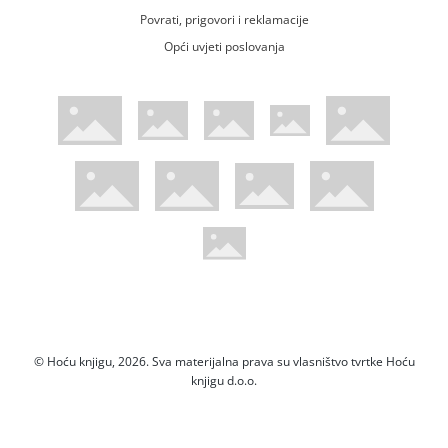
Povrati, prigovori i reklamacije
Opći uvjeti poslovanja
WsPay web stranica
Visa web stranica
Maestro web stranica
Mastercard web stranica
American Express web stranica
Diners web stranica
Trustwave certificirano
Pci Dss certificirano
Mastercard sigurnosni kod web strani
Verified by Visa web stranica
Hoću Knjigu Facebook profil
Hoću knjigu Instagram profil
Hoću knjigu Youtube profil
Hoću knjigu TikTok profil
© Hoću knjigu, 2026. Sva materijalna prava su vlasništvo tvrtke Hoću
knjigu d.o.o.