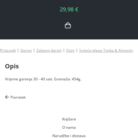
29,98 €
Proizvodi
Darovi
Zabavni darovi
Dom
Svijeća elipse Tonka & Almond mi
Opis
Vrijeme gorenja 30 - 40 sati. Gramaža: 454g.
Povratak
Knjižare
O nama
Narudžbe i dostava