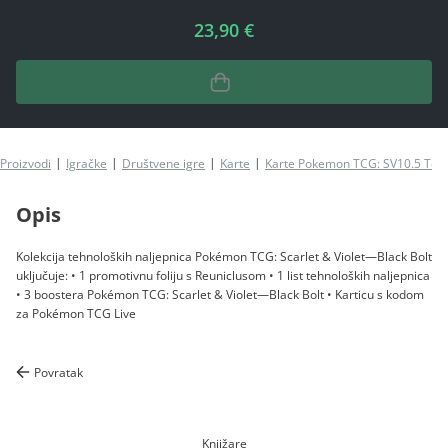
23,90 €
Proizvodi
Igračke
Društvene igre
Karte
Karte Pokemon TCG: SV10.5 Tech 
Opis
Kolekcija tehnoloških naljepnica Pokémon TCG: Scarlet & Violet—Black Bolt
uključuje: • 1 promotivnu foliju s Reuniclusom • 1 list tehnoloških naljepnica
• 3 boostera Pokémon TCG: Scarlet & Violet—Black Bolt • Karticu s kodom
za Pokémon TCG Live
Povratak
Knjižare