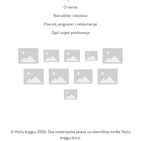
O nama
Narudžbe i dostava
Povrati, prigovori i reklamacije
Opći uvjeti poslovanja
WsPay web stranica
Visa web stranica
Maestro web stranica
Mastercard web stranica
American Express web stranica
Diners web stranica
Trustwave certificirano
Pci Dss certificirano
Mastercard sigurnosni kod web strani
Verified by Visa web stranica
Hoću Knjigu Facebook profil
Hoću knjigu Instagram profil
Hoću knjigu Youtube profil
Hoću knjigu TikTok profil
© Hoću knjigu, 2026. Sva materijalna prava su vlasništvo tvrtke Hoću
knjigu d.o.o.