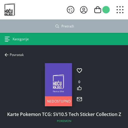
Hoću knjigu crni logo
Pretraži
Kategorije
Povratak
0
NEDOSTUPNO
Karte Pokemon TCG: SV10.5 Tech Sticker Collection Z
POKEMON