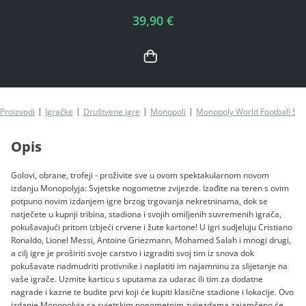
39,90 €
Proizvodi
Igračke
Društvene igre
Monopoli
Monopoly World Football Sta
Opis
Golovi, obrane, trofeji - proživite sve u ovom spektakularnom novom
izdanju Monopolyja: Svjetske nogometne zvijezde. Izađite na teren s ovim
potpuno novim izdanjem igre brzog trgovanja nekretninama, dok se
natječete u kupnji tribina, stadiona i svojih omiljenih suvremenih igrača,
pokušavajući pritom izbjeći crvene i žute kartone! U igri sudjeluju Cristiano
Ronaldo, Lionel Messi, Antoine Griezmann, Mohamed Salah i mnogi drugi,
a cilj igre je proširiti svoje carstvo i izgraditi svoj tim iz snova dok
pokušavate nadmudriti protivnike i naplatiti im najamninu za slijetanje na
vaše igrače. Uzmite karticu s uputama za udarac ili tim za dodatne
nagrade i kazne te budite prvi koji će kupiti klasične stadione i lokacije. Ovo
izdanje Monopolyja sa svjetskim nogometnim zvijezdama zajamčeno će