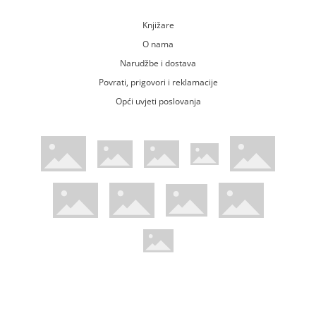
Knjižare
O nama
Narudžbe i dostava
Povrati, prigovori i reklamacije
Opći uvjeti poslovanja
WsPay web stranica
Visa web stranica
Maestro web stranica
Mastercard web stranica
American Express web stranica
Diners web stranica
Trustwave certificirano
Pci Dss certificirano
Mastercard sigurnosni kod web strani
Verified by Visa web stranica
Hoću Knjigu Facebook profil
Hoću knjigu Instagram profil
Hoću knjigu Youtube profil
Hoću knjigu TikTok profil