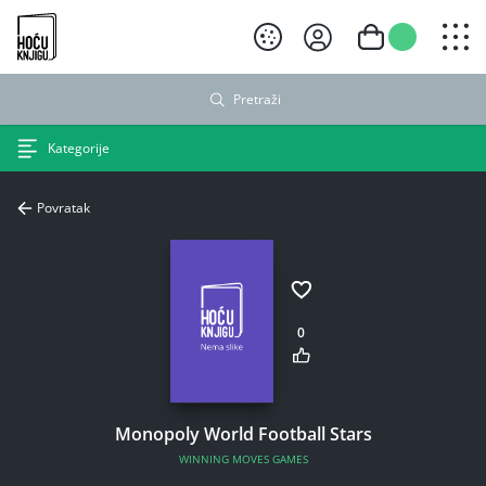
Hoću knjigu crni logo
Pretraži
Kategorije
Povratak
0
Monopoly World Football Stars
WINNING MOVES GAMES