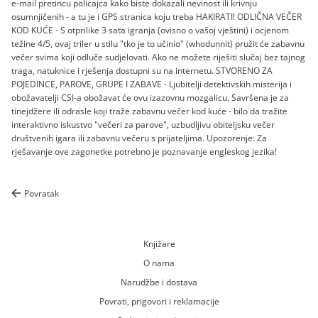
e-mail pretincu policajca kako biste dokazali nevinost ili krivnju
osumnjičenih - a tu je i GPS stranica koju treba HAKIRATI! ODLIČNA VEČER
KOD KUĆE - S otprilike 3 sata igranja (ovisno o vašoj vještini) i ocjenom
težine 4/5, ovaj triler u stilu "tko je to učinio" (whodunnit) pružit će zabavnu
večer svima koji odluče sudjelovati. Ako ne možete riješiti slučaj bez tajnog
traga, natuknice i rješenja dostupni su na internetu. STVORENO ZA
POJEDINCE, PAROVE, GRUPE I ZABAVE - Ljubitelji detektivskih misterija i
obožavatelji CSI-a obožavat će ovu izazovnu mozgalicu. Savršena je za
tinejdžere ili odrasle koji traže zabavnu večer kod kuće - bilo da tražite
interaktivno iskustvo "večeri za parove", uzbudljivu obiteljsku večer
društvenih igara ili zabavnu večeru s prijateljima. Upozorenje: Za
rješavanje ove zagonetke potrebno je poznavanje engleskog jezika!
Povratak
Knjižare
O nama
Narudžbe i dostava
Povrati, prigovori i reklamacije