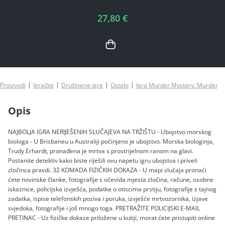
27,80 €
Proizvodi
Igračke
Društvene igre
Ostalo
Igra Murder Mystery: Murder of a
Opis
NAJBOLJA IGRA NERIJEŠENIH SLUČAJEVA NA TRŽIŠTU - Ubojstvo morskog
biologa - U Brisbaneu u Australiji počinjeno je ubojstvo. Morska biologinja,
Trudy Erhardt, pronađena je mrtva s prostrijelnom ranom na glavi.
Postanite detektiv kako biste riješili ovu napetu igru ubojstva i priveli
zločinca pravdi. 32 KOMADA FIZIČKIH DOKAZA - U mapi slučaja pronaći
ćete novinske članke, fotografije s očevida mjesta zločina, račune, osobne
iskaznice, policijska izvješća, podatke o otiscima prstiju, fotografije s tajnog
zadatka, ispise telefonskih poziva i poruka, izvješće mrtvozornika, izjave
svjedoka, fotografije i još mnogo toga. PRETRAŽITE POLICIJSKI E-MAIL
PRETINAC - Uz fizičke dokaze priložene u kutiji, morat ćete pristupiti online