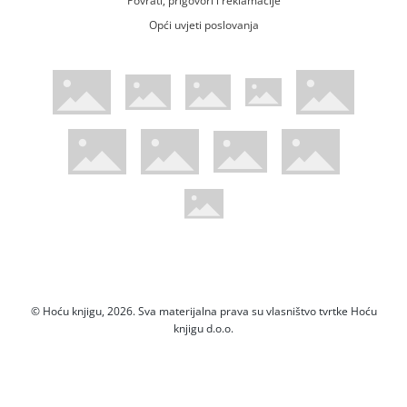
Opći uvjeti poslovanja
WsPay web stranica
Visa web stranica
Maestro web stranica
Mastercard web stranica
American Express web stranica
Diners web stranica
Trustwave certificirano
Pci Dss certificirano
Mastercard sigurnosni kod web strani
Verified by Visa web stranica
Hoću Knjigu Facebook profil
Hoću knjigu Instagram profil
Hoću knjigu Youtube profil
Hoću knjigu TikTok profil
© Hoću knjigu, 2026. Sva materijalna prava su vlasništvo tvrtke Hoću
knjigu d.o.o.