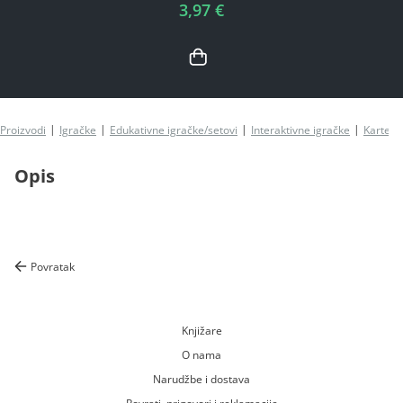
3,97 €
Proizvodi
Igračke
Edukativne igračke/setovi
Interaktivne igračke
Karte e
Opis
Povratak
Knjižare
O nama
Narudžbe i dostava
Povrati, prigovori i reklamacije