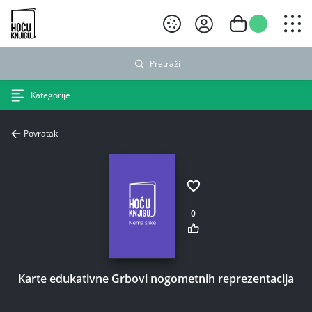
Hoću knjigu crni logo
Pretraži
Kategorije
Povratak
0
Karte edukativne Grbovi nogometnih reprezentacija