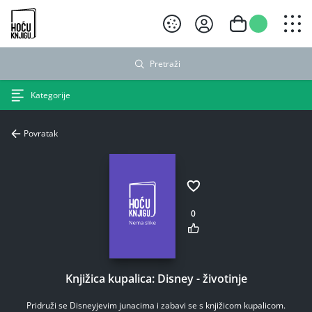
Hoću knjigu crni logo
Pretraži
Kategorije
Povratak
0
Knjižica kupalica: Disney - životinje
Pridruži se Disneyjevim junacima i zabavi se s knjižicom kupalicom.