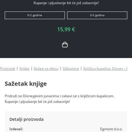
Kupanje i pljuskanje bit će još zabavnije!
0-2 godine
3-5 godina
15,99 €
Proizvodi
Knjige
Knjige za djecu
Slikovnice
Knjižica kupalica: Disney - živ
Sažetak knjige
Pridruži se Disneyjevim junacima i zabavi se s knjižicom kupalicom.
Kupanje i pljuskanje bit će još zabavnije!
Detalji proizvoda
Izdavač:
Egmont d.o.o.