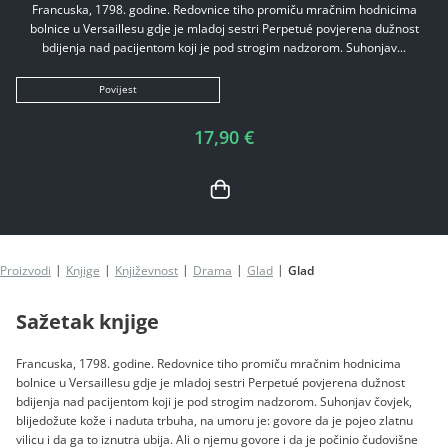
Francuska, 1798. godine. Redovnice tiho promiču mračnim hodnicima
bolnice u Versaillesu gdje je mladoj sestri Perpetué povjerena dužnost
bdijenja nad pacijentom koji je pod strogim nadzorom. Suhonjav...
Povijest
17,90 €
Proizvodi
Knjige
Književnost
Drama
Glad
Glad
Sažetak knjige
Francuska, 1798. godine. Redovnice tiho promiču mračnim hodnicima
bolnice u Versaillesu gdje je mladoj sestri Perpetué povjerena dužnost
bdijenja nad pacijentom koji je pod strogim nadzorom. Suhonjav čovjek,
blijedožute kože i naduta trbuha, na umoru je: govore da je pojeo zlatnu
vilicu i da ga to iznutra ubija. Ali o njemu govore i da je počinio čudovišne