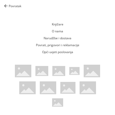
Povratak
Knjižare
O nama
Narudžbe i dostava
Povrati, prigovori i reklamacije
Opći uvjeti poslovanja
WsPay web stranica
Visa web stranica
Maestro web stranica
Mastercard web stranica
American Express web stranica
Diners web stranica
Trustwave certificirano
Pci Dss certificirano
Mastercard sigurnosni kod web strani
Verified by Visa web stranica