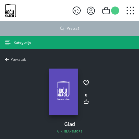
Hoću knjigu crni logo
Pretraži
Kategorije
Povratak
0
Glad
A. K. BLAKEMORE