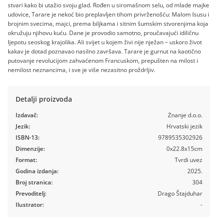
stvari kako bi utažio svoju glad. Rođen u siromašnom selu, od mlade majke
udovice, Tarare je nekoć bio preplavljen tihom privrženošću: Malom Isusu i
brojnim svecima, majci, prema biljkama i sitnim šumskim stvorenjima koja
okružuju njihovu kuću. Dane je provodio samotno, proučavajući idiličnu
ljepotu seoskog krajolika. Ali svijet u kojem živi nije nježan – uskoro život
kakav je dotad poznavao nasilno završava. Tarare je gurnut na kaotično
putovanje revolucijom zahvaćenom Francuskom, prepušten na milost i
nemilost neznancima, i sve je više nezasitno proždrljiv.
Detalji proizvoda
Izdavač:
Znanje d.o.o.
Jezik:
Hrvatski jezik
ISBN-13:
9789535302926
Dimenzije:
0x22.8x15cm
Format:
Tvrdi uvez
Godina izdanja:
2025.
Broj stranica:
304
Prevoditelj:
Drago Štajduhar
Ilustrator:
-