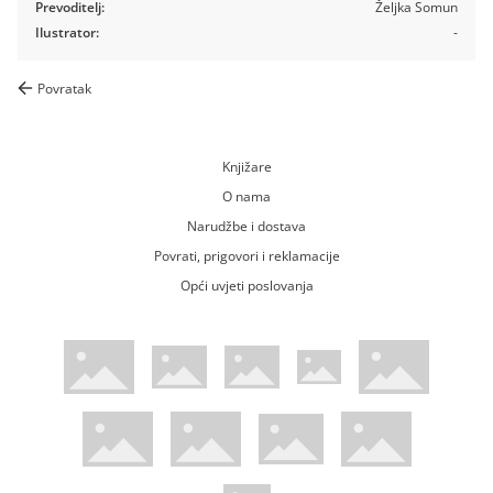
Prevoditelj:
Željka Somun
Ilustrator:
-
Povratak
Knjižare
O nama
Narudžbe i dostava
Povrati, prigovori i reklamacije
Opći uvjeti poslovanja
WsPay web stranica
Visa web stranica
Maestro web stranica
Mastercard web stranica
American Express web stranica
Diners web stranica
Trustwave certificirano
Pci Dss certificirano
Mastercard sigurnosni kod web strani
Verified by Visa web stranica