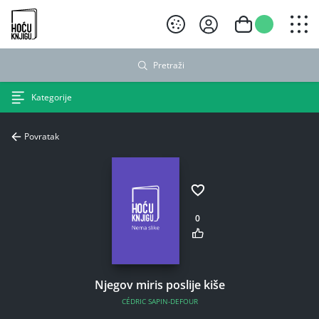
Hoću knjigu crni logo
Pretraži
Kategorije
Povratak
0
Njegov miris poslije kiše
CÉDRIC SAPIN-DEFOUR