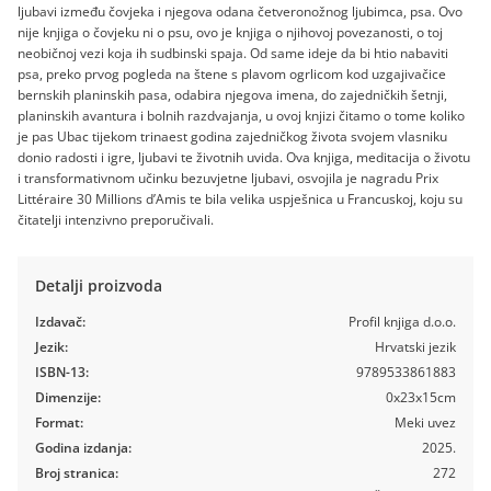
ljubavi između čovjeka i njegova odana četveronožnog ljubimca, psa. Ovo
nije knjiga o čovjeku ni o psu, ovo je knjiga o njihovoj povezanosti, o toj
neobičnoj vezi koja ih sudbinski spaja. Od same ideje da bi htio nabaviti
psa, preko prvog pogleda na štene s plavom ogrlicom kod uzgajivačice
bernskih planinskih pasa, odabira njegova imena, do zajedničkih šetnji,
planinskih avantura i bolnih razdvajanja, u ovoj knjizi čitamo o tome koliko
je pas Ubac tijekom trinaest godina zajedničkog života svojem vlasniku
donio radosti i igre, ljubavi te životnih uvida. Ova knjiga, meditacija o životu
i transformativnom učinku bezuvjetne ljubavi, osvojila je nagradu Prix
Littéraire 30 Millions d’Amis te bila velika uspješnica u Francuskoj, koju su
čitatelji intenzivno preporučivali.
Detalji proizvoda
Izdavač:
Profil knjiga d.o.o.
Jezik:
Hrvatski jezik
ISBN-13:
9789533861883
Dimenzije:
0x23x15cm
Format:
Meki uvez
Godina izdanja:
2025.
Broj stranica:
272