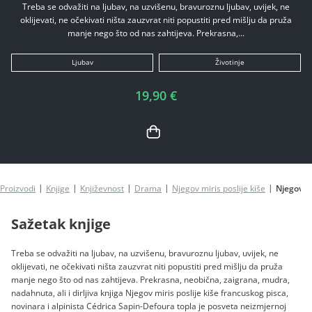
Treba se odvažiti na ljubav, na uzvišenu, bravuroznu ljubav, uvijek, ne
oklijevati, ne očekivati ništa zauzvrat niti popustiti pred mišlju da pruža
manje nego što od nas zahtijeva. Prekrasna,...
Ljubav
Životinje
19,90 €
Proizvodi
Knjige
Književnost
Drama
Njegov miris poslije kiše
Njegov mi
Sažetak knjige
Treba se odvažiti na ljubav, na uzvišenu, bravuroznu ljubav, uvijek, ne
oklijevati, ne očekivati ništa zauzvrat niti popustiti pred mišlju da pruža
manje nego što od nas zahtijeva. Prekrasna, neobična, zaigrana, mudra,
nadahnuta, ali i dirljiva knjiga Njegov miris poslije kiše francuskog pisca,
novinara i alpinista Cédrica Sapin-Defoura topla je posveta neizmjernoj