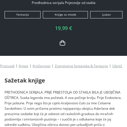
Predhodnica serijala Prijestolje od stakla
Fantazija
Knjige za mlade
Ljubav
19,99 €
Proizvodi
Knjige
Književnost
Znanstvena fantastika & Fantazija
Ubojičina
Sažetak knjige
PRETHODNICA SERIJALA. PRIJE PRIJESTOLJA OD STAKLA BILA JE UBOJIČINA
OŠTRICA. Svaka legenda ima početak. A ova počinje krvlju. Prije Endoviera.
Prije pobune. Prije nego što je cijelo kraljevstvo čulo za ime Celaene
Sardothien. U ovim pričama pratimo najopasniju ubojicu Adarlana dok
preuzima zadatke koji će je odvesti od raskošnih gradova do mračnih
podzemlja i smrtonosnih pustinja – i suočiti je s odlukama koje će joj
odrediti sudbinu. Ubojičina oštrica donosi pet uzbudljivih priča o