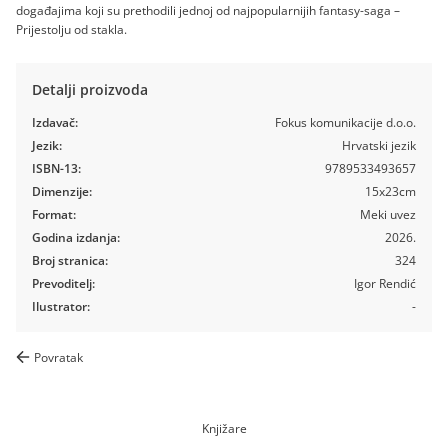
događajima koji su prethodili jednoj od najpopularnijih fantasy-saga –
Prijestolju od stakla.
Detalji proizvoda
Izdavač:
Fokus komunikacije d.o.o.
Jezik:
Hrvatski jezik
ISBN-13:
9789533493657
Dimenzije:
15x23cm
Format:
Meki uvez
Godina izdanja:
2026.
Broj stranica:
324
Prevoditelj:
Igor Rendić
Ilustrator:
-
Povratak
Knjižare