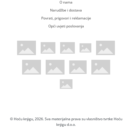
O nama
Narudžbe i dostava
Povrati, prigovori i reklamacije
Opći uvjeti poslovanja
WsPay web stranica
Visa web stranica
Maestro web stranica
Mastercard web stranica
American Express web stranica
Diners web stranica
Trustwave certificirano
Pci Dss certificirano
Mastercard sigurnosni kod web strani
Verified by Visa web stranica
Hoću Knjigu Facebook profil
Hoću knjigu Instagram profil
Hoću knjigu Youtube profil
Hoću knjigu TikTok profil
© Hoću knjigu, 2026. Sva materijalna prava su vlasništvo tvrtke Hoću
knjigu d.o.o.