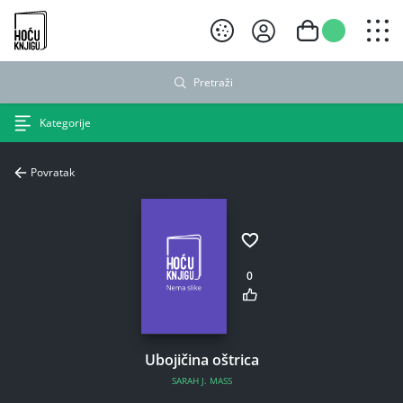
Hoću knjigu crni logo
Pretraži
Kategorije
Povratak
0
Ubojičina oštrica
SARAH J. MASS